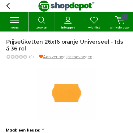
0
menu
zoeken
inloggen
wishlist
winkelwagen
Prijsetiketten 26x16 oranje Universeel - 1ds
á 36 rol
(0)
Aan verlanglijst toevoegen
Maak een keuze:
*