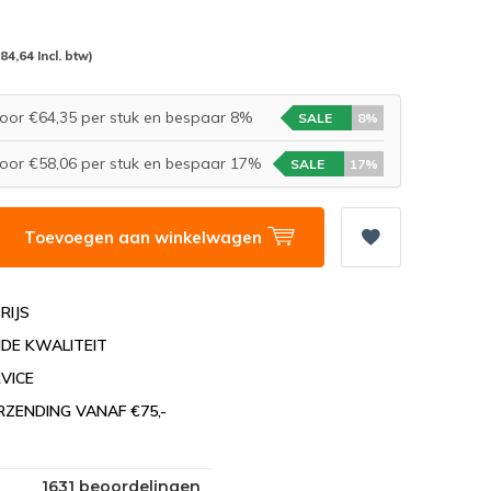
(84,64 Incl. btw)
oor €64,35 per stuk en bespaar 8%
SALE
8%
oor €58,06 per stuk en bespaar 17%
SALE
17%
Toevoegen aan winkelwagen
RIJS
DE KWALITEIT
VICE
RZENDING VANAF €75,-
1631 beoordelingen