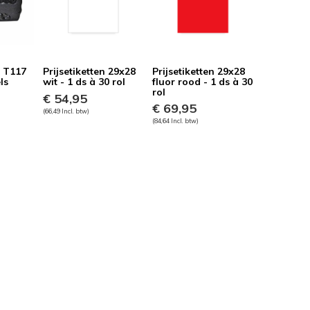
z T117
Prijsetiketten 29x28
Prijsetiketten 29x28
ls
wit - 1 ds à 30 rol
fluor rood - 1 ds à 30
rol
€ 54,95
€ 69,95
(66,49 Incl. btw)
(84,64 Incl. btw)