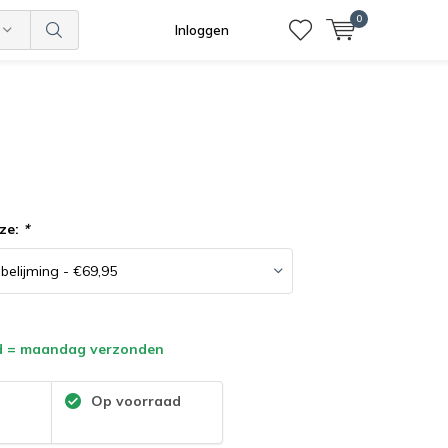
0
Inloggen
ze:
*
d = maandag verzonden
:
Op voorraad