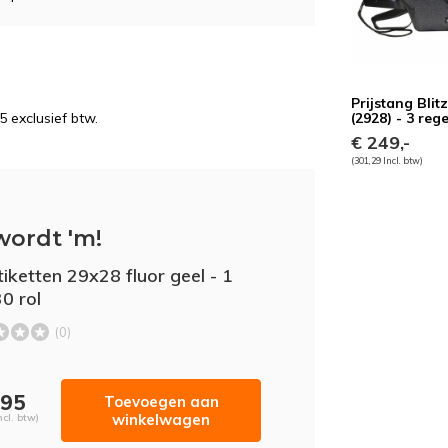
Prijstang Blit
5 exclusief btw.
(2928) - 3 rege
€ 249,-
(301,29 Incl. btw)
wordt 'm!
tiketten 29x28 fluor geel - 1
30 rol
(0)
,95
Toevoegen aan
winkelwagen
ncl. btw)