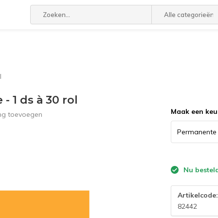
Alle categorieën
l
- 1 ds à 30 rol
Maak een keu
ing toevoegen
Nu bestel
Artikelcode
82442