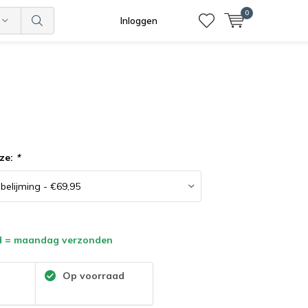
0
Inloggen
ze:
*
d = maandag verzonden
:
Op voorraad