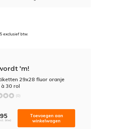
5 exclusief btw.
wordt 'm!
etiketten 29x28 fluor oranje
 à 30 rol
(0)
,95
Toevoegen aan
winkelwagen
ncl. btw)