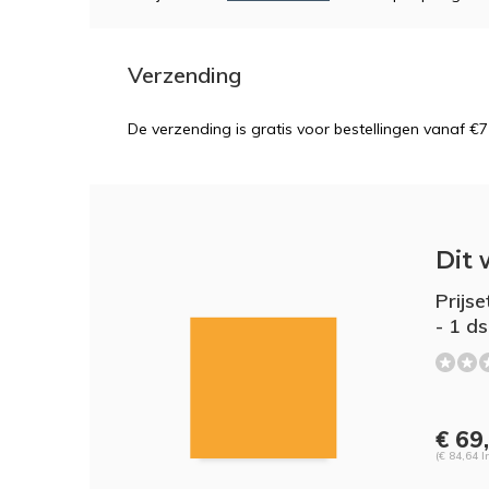
Verzending
De verzending is gratis voor bestellingen vanaf €7
Dit 
Prijs
- 1 ds
€ 69
(€ 84,64 I