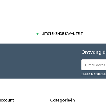
UITSTEKENDE KWALITEIT
Ontvang d
* Lees hier de we
account
Categorieën