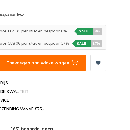
(84,64 Incl. btw)
oor €64,35 per stuk en bespaar 8%
SALE
8%
oor €58,06 per stuk en bespaar 17%
SALE
17%
Toevoegen aan winkelwagen
RIJS
DE KWALITEIT
VICE
RZENDING VANAF €75,-
1631 beoordelingen