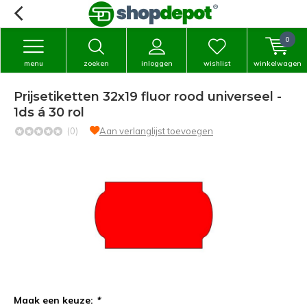
0
menu
zoeken
inloggen
wishlist
winkelwagen
Prijsetiketten 32x19 fluor rood universeel -
1ds á 30 rol
(0)
Aan verlanglijst toevoegen
Maak een keuze:
*