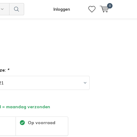
0
Inloggen
ze:
*
d = maandag verzonden
:
Op voorraad