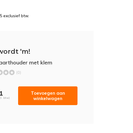
5 exclusief btw.
wordt 'm!
kaarthouder met klem
(0)
21
Toevoegen aan
winkelwagen
cl. btw)