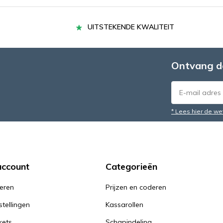
UITSTEKENDE KWALITEIT
Ontvang d
* Lees hier de we
account
Categorieën
reren
Prijzen en coderen
stellingen
Kassarollen
kets
Schapindeling