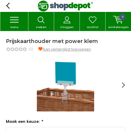
0
menu
zoeken
inloggen
wishlist
winkelwagen
Prijskaarthouder met power klem
(0)
Aan verlanglijst toevoegen
Maak een keuze:
*