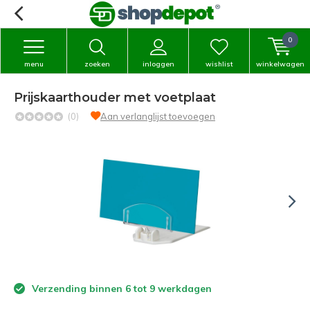
0
menu
zoeken
inloggen
wishlist
winkelwagen
Prijskaarthouder met voetplaat
(0)
Aan verlanglijst toevoegen
Verzending binnen 6 tot 9 werkdagen