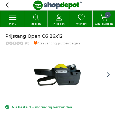
0
menu
zoeken
inloggen
wishlist
winkelwagen
Prijstang Open C6 26x12
(0)
Aan verlanglijst toevoegen
Nu besteld = maandag verzonden