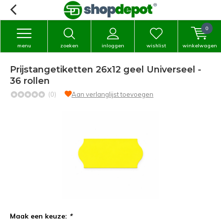
0
menu
zoeken
inloggen
wishlist
winkelwagen
Prijstangetiketten 26x12 geel Universeel -
36 rollen
(0)
Aan verlanglijst toevoegen
Maak een keuze:
*