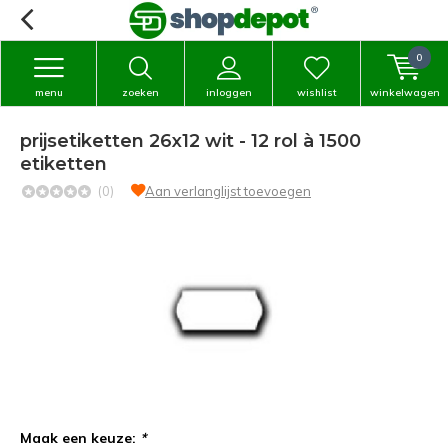
0
menu
zoeken
inloggen
wishlist
winkelwagen
prijsetiketten 26x12 wit - 12 rol à 1500
etiketten
(0)
Aan verlanglijst toevoegen
Maak een keuze:
*