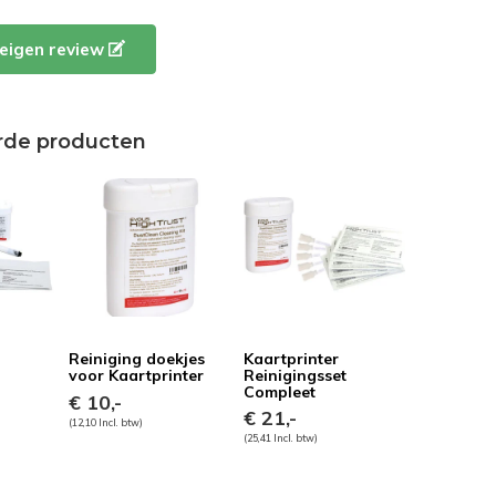
e eigen review
rde producten
Reiniging doekjes
Kaartprinter
voor Kaartprinter
Reinigingsset
Compleet
€ 10,-
€ 21,-
(12,10 Incl. btw)
(25,41 Incl. btw)