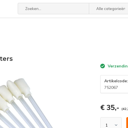
Alle categorieën
ters
Verzendin
Artikelcode
752067
€ 35,-
(42,