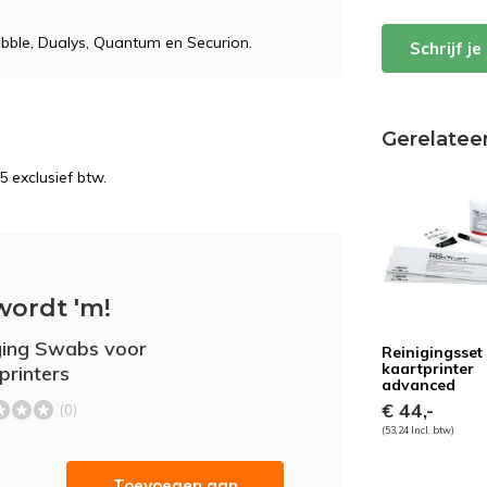
bble, Dualys, Quantum en Securion.
Schrijf j
Gerelatee
5 exclusief btw.
wordt 'm!
ging Swabs voor
Reinigingsset
kaartprinter
printers
advanced
€ 44,-
(0)
(53,24 Incl. btw)
-
Toevoegen aan