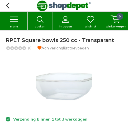
0
menu
zoeken
inloggen
wishlist
winkelwagen
RPET Square bowls 250 cc - Transparant
(0)
Aan verlanglijst toevoegen
Verzending binnen 1 tot 3 werkdagen