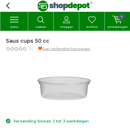
0
menu
zoeken
inloggen
wishlist
winkelwagen
Saus cups 50 cc
(0)
Aan verlanglijst toevoegen
Verzending binnen 1 tot 3 werkdagen