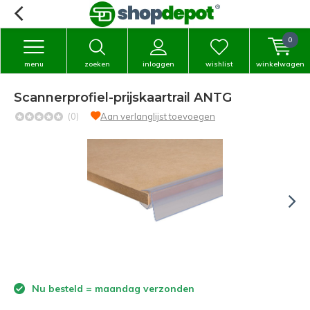
0
menu
zoeken
inloggen
wishlist
winkelwagen
Scannerprofiel-prijskaartrail ANTG
(0)
Aan verlanglijst toevoegen
Nu besteld = maandag verzonden