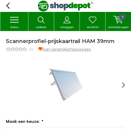
0
menu
zoeken
inloggen
wishlist
winkelwagen
Scannerprofiel-prijskaartrail HAM 39mm
(0)
Aan verlanglijst toevoegen
Maak een keuze:
*