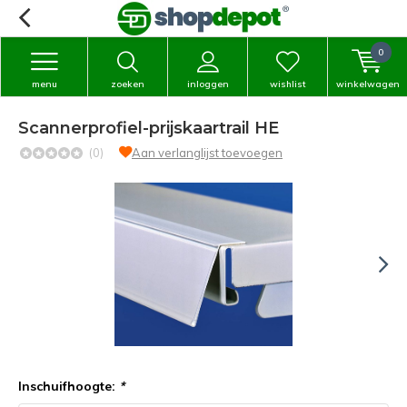
0
menu
zoeken
inloggen
wishlist
winkelwagen
Scannerprofiel-prijskaartrail HE
(0)
Aan verlanglijst toevoegen
Inschuifhoogte:
*