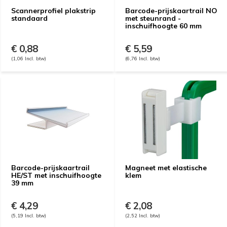
Scannerprofiel plakstrip
Barcode-prijskaartrail NO
standaard
met steunrand -
inschuifhoogte 60 mm
€ 0,88
€ 5,59
(1,06 Incl. btw)
(6,76 Incl. btw)
Barcode-prijskaartrail
Magneet met elastische
HE/ST met inschuifhoogte
klem
39 mm
€ 4,29
€ 2,08
(5,19 Incl. btw)
(2,52 Incl. btw)