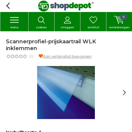
0
menu
zoeken
inloggen
wishlist
winkelwagen
Scannerprofiel-prijskaartrail WLK
inklemmen
(0)
Aan verlanglijst toevoegen