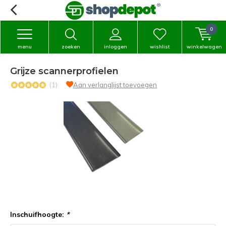
0
menu
zoeken
inloggen
wishlist
winkelwagen
Grijze scannerprofielen
(1)
Aan verlanglijst toevoegen
Inschuifhoogte:
*