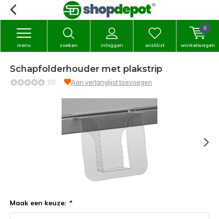
0
menu
zoeken
inloggen
wishlist
winkelwagen
Schapfolderhouder met plakstrip
(0)
Aan verlanglijst toevoegen
Maak een keuze:
*