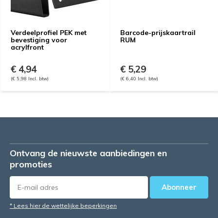
Verdeelprofiel PEK met
Barcode-prijskaartrail
bevestiging voor
RUM
acrylfront
€ 4,94
€ 5,29
(€ 5,98 Incl. btw)
(€ 6,40 Incl. btw)
Ontvang de nieuwste aanbiedingen en
promoties
Abonneer
* Lees hier de wettelijke beperkingen