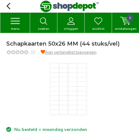
0
menu
zoeken
inloggen
wishlist
winkelwagen
Schapkaarten 50x26 MM (44 stuks/vel)
(0)
Aan verlanglijst toevoegen
Nu besteld = maandag verzonden