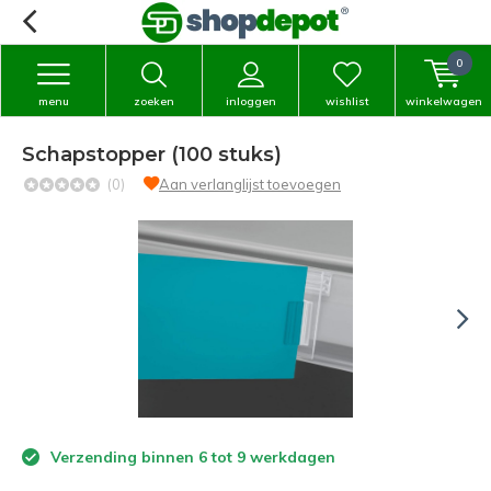
0
menu
zoeken
inloggen
wishlist
winkelwagen
Schapstopper (100 stuks)
(0)
Aan verlanglijst toevoegen
Verzending binnen 6 tot 9 werkdagen