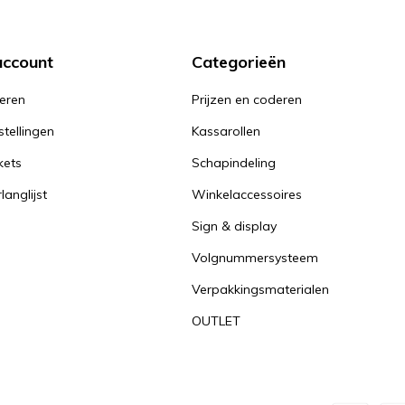
account
Categorieën
reren
Prijzen en coderen
stellingen
Kassarollen
kets
Schapindeling
langlijst
Winkelaccessoires
Sign & display
Volgnummersysteem
Verpakkingsmaterialen
OUTLET