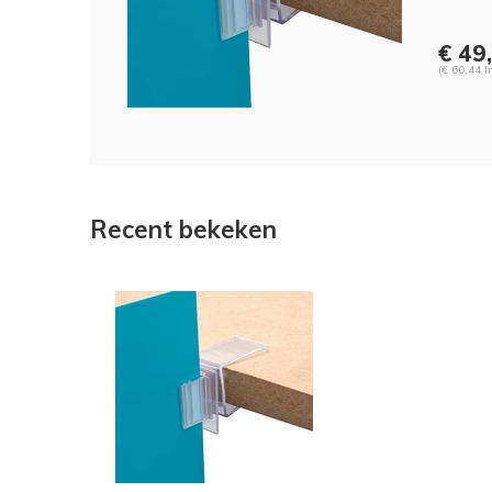
€ 49
(€ 60,44 I
Recent bekeken