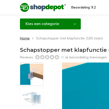
Beoordeling: 9.2
Kies een categorie
Home
Schapstopper met klapfunctie (100 stuks)
Schapstopper met klapfunctie (
Reviews:
Je beoordeling toevoegen
(0)