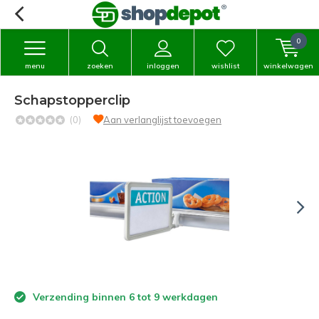
0
menu
zoeken
inloggen
wishlist
winkelwagen
Schapstopperclip
(0)
Aan verlanglijst toevoegen
Verzending binnen 6 tot 9 werkdagen