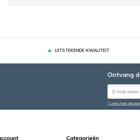
UITSTEKENDE KWALITEIT
Ontvang d
* Lees hier de we
account
Categorieën