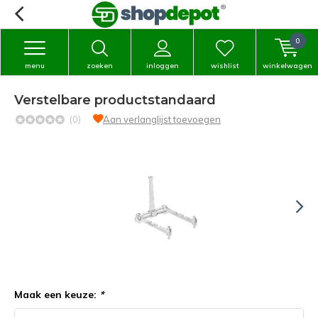
0
menu
zoeken
inloggen
wishlist
winkelwagen
Verstelbare productstandaard
(0)
Aan verlanglijst toevoegen
Maak een keuze:
*