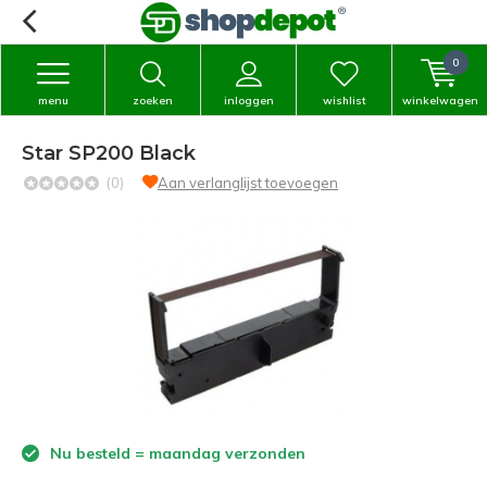
0
menu
zoeken
inloggen
wishlist
winkelwagen
Star SP200 Black
(0)
Aan verlanglijst toevoegen
Nu besteld = maandag verzonden