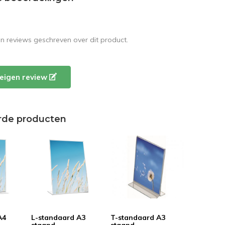
en reviews geschreven over dit product.
e eigen review
rde producten
A4
L-standaard A3
T-standaard A3