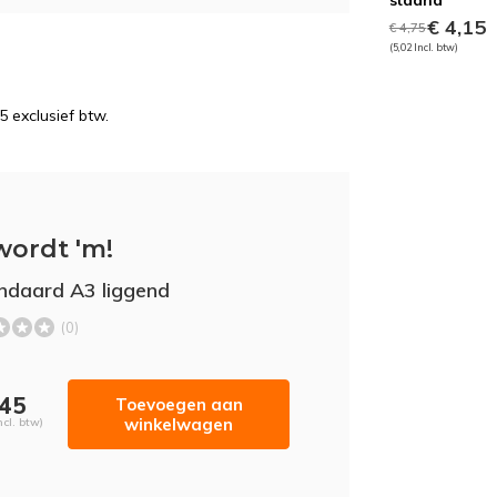
staand
€ 4,15
€ 4,75
(5,02 Incl. btw)
5 exclusief btw.
wordt 'm!
ndaard A3 liggend
(0)
,45
Toevoegen aan
winkelwagen
ncl. btw)