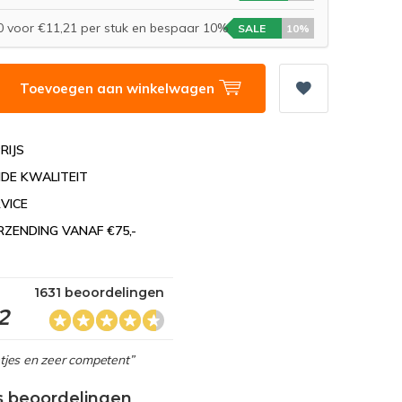
 voor €11,21 per stuk en bespaar 10%
SALE
10%
Toevoegen aan winkelwagen
RIJS
DE KWALITEIT
VICE
RZENDING VANAF €75,-
1631 beoordelingen
2
netjes en zeer competent”
s beoordelingen