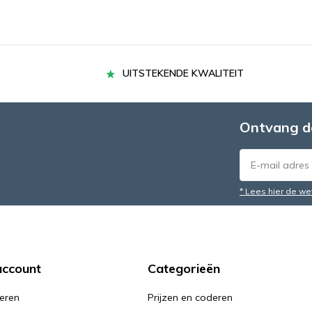
UITSTEKENDE KWALITEIT
Ontvang d
* Lees hier de we
account
Categorieën
reren
Prijzen en coderen