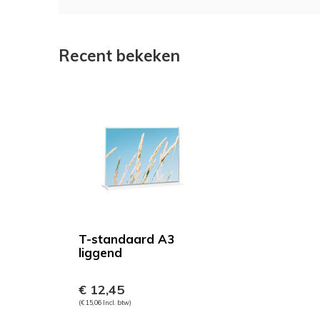
Recent bekeken
T-standaard A3
liggend
€ 12,45
(€ 15,06 Incl. btw)