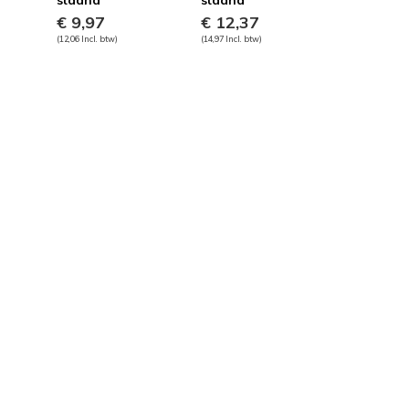
staand
staand
€ 9,97
€ 12,37
(12,06 Incl. btw)
(14,97 Incl. btw)