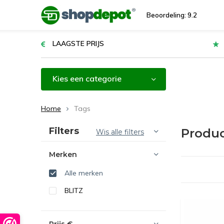
Beoordeling: 9.2
LAAGSTE PRIJS
Kies een categorie
Home
Tags
Sorteren op:
Filters
Produ
Wis alle filters
Merken
Alle merken
BLITZ