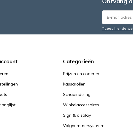
Ontvang d
* Lees hier de we
account
Categorieën
reren
Prijzen en coderen
stellingen
Kassarollen
kets
Schapindeling
langlijst
Winkelaccessoires
Sign & display
Volgnummersysteem