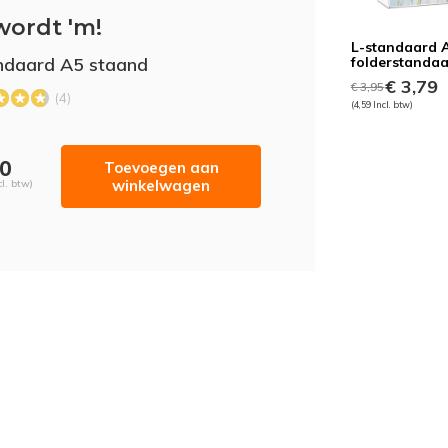
wordt 'm!
L-standaard 
ndaard A5 staand
folderstanda
€ 3,79
€ 3,95
(4)
(4,59 Incl. btw)
60
Toevoegen aan
winkelwagen
cl. btw)