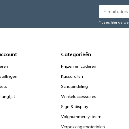
* Lees hier de we
account
Categorieën
reren
Prijzen en coderen
stellingen
Kassarollen
kets
Schapindeling
langlijst
Winkelaccessoires
Sign & display
Volgnummersysteem
Verpakkingsmaterialen