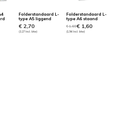
A4
Folderstandaard L-
Folderstandaard L-
ard
type A5 liggend
type A6 staand
€ 2,70
€ 1,60
€ 1,69
(3,27 Incl. btw)
(1,94 Incl. btw)