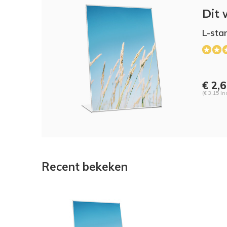
Dit 
L-sta
€ 2,
(€ 3,15 In
Recent bekeken