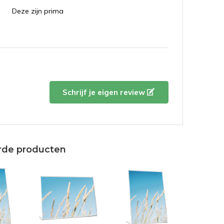
Deze zijn prima
4 / 5
Door
Anna Brons
- 09-11-2021 10:22
Helder en sterk.
Schrijf je eigen review
rde producten