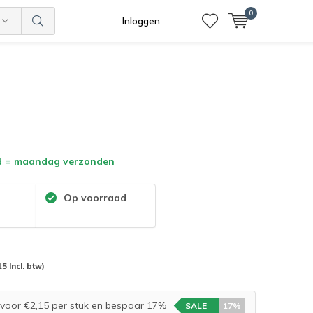
0
Inloggen
d = maandag verzonden
:
Op voorraad
15 Incl. btw)
voor €2,15 per stuk en bespaar 17%
SALE
17%