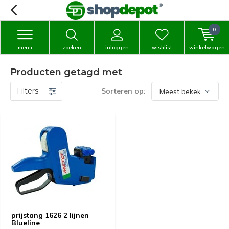
0
menu
zoeken
inloggen
wishlist
winkelwagen
Producten getagd met
Filters
Sorteren op:
prijstang 1626 2 lijnen
Blueline