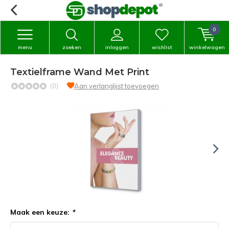
0
menu
zoeken
inloggen
wishlist
winkelwagen
Textielframe Wand Met Print
(0)
Aan verlanglijst toevoegen
Maak een keuze:
*