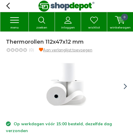
0
menu
zoeken
inloggen
wishlist
winkelwagen
Thermorollen 112x47x12 mm
(0)
Aan verlanglijst toevoegen
Op werkdagen vóór 15:00 besteld, dezelfde dag
verzonden