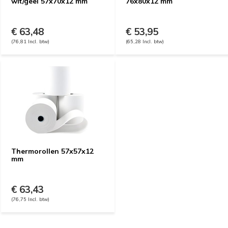
wit/geel 57x70x12 mm
76x80x12 mm
€ 63,48
€ 53,95
(76,81 Incl. btw)
(65,28 Incl. btw)
Thermorollen 57x57x12
mm
€ 63,43
(76,75 Incl. btw)