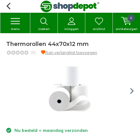
0
menu
zoeken
inloggen
wishlist
winkelwagen
Thermorollen 44x70x12 mm
(0)
Aan verlanglijst toevoegen
Nu besteld = maandag verzonden