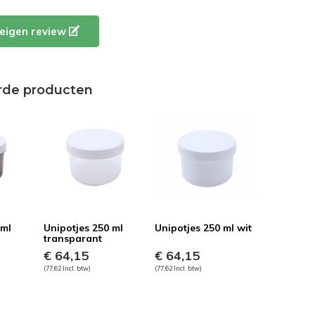
e eigen review
rde producten
 ml
Unipotjes 250 ml
Unipotjes 250 ml wit
transparant
€ 64,15
€ 64,15
(77,62 Incl. btw)
(77,62 Incl. btw)