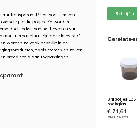
Schrijf j
 semi-transparant PP en voorzien van
universele plastic potjes. Ze worden
iverse doeleinden, van het bewaren van
n monstermateriaal, zijn deze kunststof
Gerelatee
en worden ze vaak gebruikt in de
rgingsproducten, zoals crèmes en zalven.
een breed scala aan toepassingen.
nsparant
Unipotjes 135
rookglas
€ 71,61
(86,65 Incl. btw)