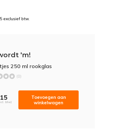
5 exclusief btw.
wordt 'm!
tjes 250 ml rookglas
(0)
,15
Toevoegen aan
winkelwagen
ncl. btw)