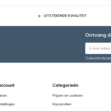
UITSTEKENDE KWALITEIT
Ontvang d
* Lees hier de we
account
Categorieën
reren
Prijzen en coderen
stellingen
Kassarollen