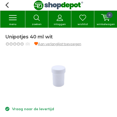
0
menu
zoeken
inloggen
wishlist
winkelwagen
Unipotjes 40 ml wit
(0)
Aan verlanglijst toevoegen
Vraag naar de levertijd