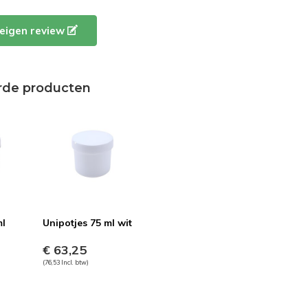
e eigen review
rde producten
ml
Unipotjes 75 ml wit
€ 63,25
(76,53 Incl. btw)