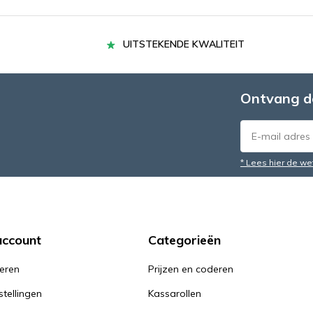
UITSTEKENDE KWALITEIT
Ontvang d
* Lees hier de we
account
Categorieën
reren
Prijzen en coderen
stellingen
Kassarollen