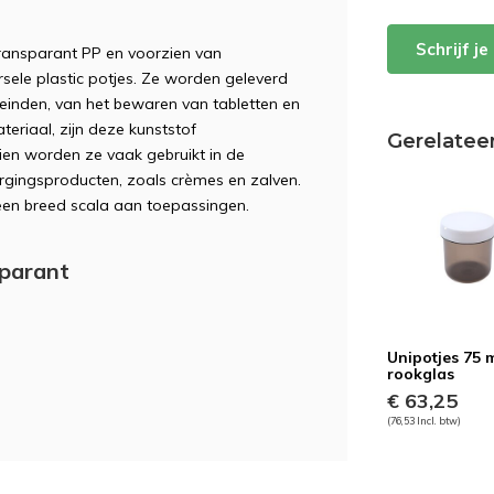
Schrijf j
transparant PP en voorzien van
ersele plastic potjes. Ze worden geleverd
eleinden, van het bewaren van tabletten en
eriaal, zijn deze kunststof
Gerelatee
en worden ze vaak gebruikt in de
rgingsproducten, zoals crèmes en zalven.
een breed scala aan toepassingen.
sparant
Unipotjes 75 
rookglas
€ 63,25
(76,53 Incl. btw)