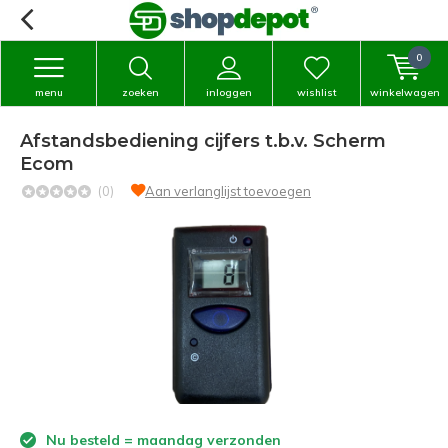
0
menu
zoeken
inloggen
wishlist
winkelwagen
Afstandsbediening cijfers t.b.v. Scherm
Ecom
(0)
Aan verlanglijst toevoegen
Nu besteld = maandag verzonden