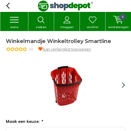
0
menu
zoeken
inloggen
wishlist
winkelwagen
Winkelmandje Winkeltrolley Smartline
(8)
Aan verlanglijst toevoegen
Maak een keuze:
*