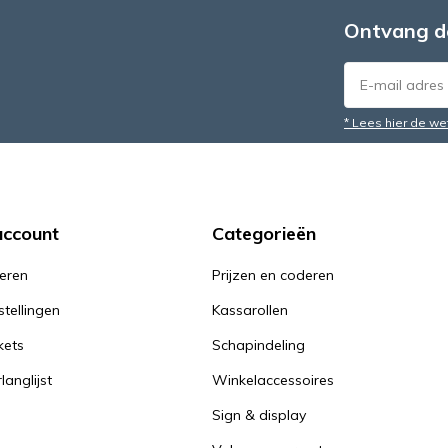
Ontvang d
* Lees hier de we
account
Categorieën
reren
Prijzen en coderen
stellingen
Kassarollen
kets
Schapindeling
langlijst
Winkelaccessoires
Sign & display