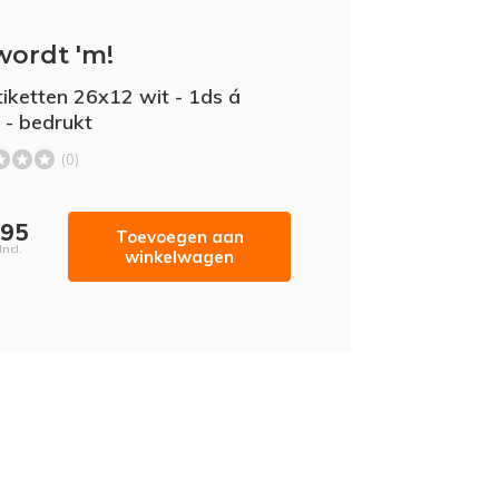
wordt 'm!
etiketten 26x12 wit - 1ds á
l - bedrukt
(0)
,95
Toevoegen aan
Incl.
winkelwagen