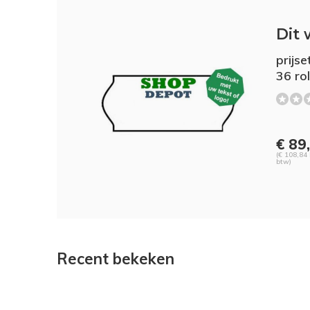
Dit 
prijs
36 ro
€ 89
(€ 108,84 
btw)
Recent bekeken