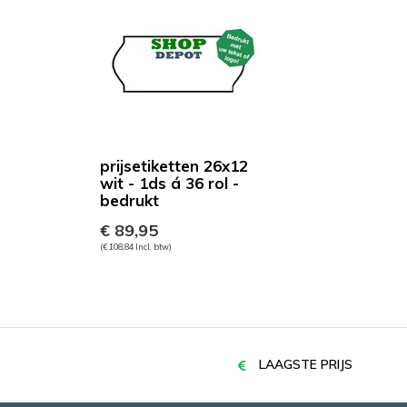
prijsetiketten 26x12
wit - 1ds á 36 rol -
bedrukt
€ 89,95
(€ 108,84 Incl. btw)
LAAGSTE PRIJS