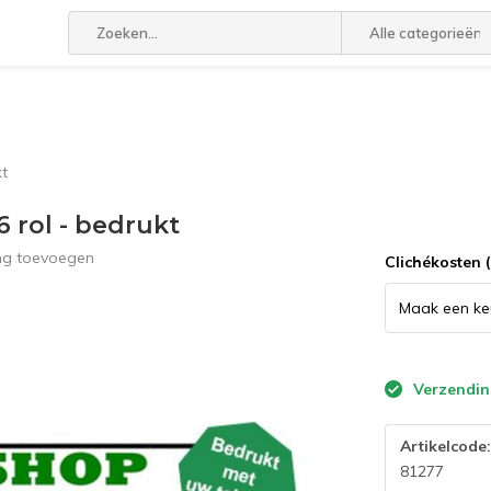
Alle categorieën
kt
36 rol - bedrukt
ing toevoegen
Clichékosten 
Verzending
Artikelcode
81277