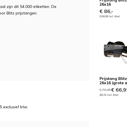
Prijstang Blit
26x16
al zijn dit 54.000 etiketten. De
€ 86,-
oor Blitz prijstangen.
(104,06 Incl. btw)
Prijstang Blit
26x16 (grote 
€ 66,9
€ 79,95
(81,01 Incl. btw)
5 exclusief btw.