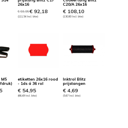
z S14
prijstang Blitz C17
Codeertang Blitz
26x16
C20/A 26x16
€ 92,18
€ 108,10
€ 93,95
(111,54 Incl. btw)
(130,80 Incl. btw)
z M5
etiketten 26x16 rood
Inktrol Blitz
afdruk)
- 1ds á 36 rol
prijstangen
5
€ 54,95
€ 4,69
(66,49 Incl. btw)
(5,67 Incl. btw)