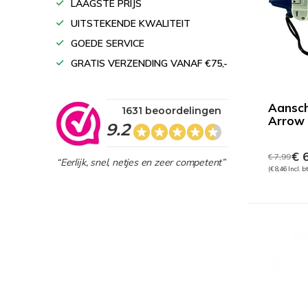
LAAGSTE PRIJS
UITSTEKENDE KWALITEIT
GOEDE SERVICE
GRATIS VERZENDING VANAF €75,-
Aansch
1631 beoordelingen
Arrow
9.2
€ 6
€ 7,99
“Eerlijk, snel, netjes en zeer competent”
(€ 8,46 Incl. b