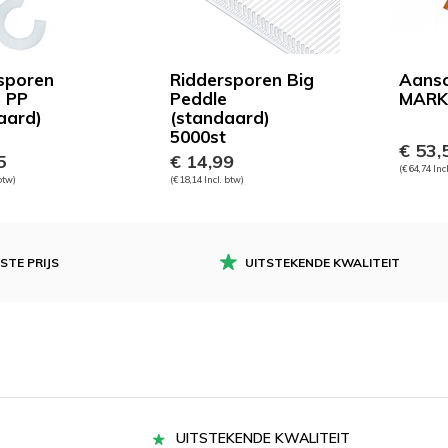
sporen
Riddersporen Big
Aansc
 PP
Peddle
MARK 
aard)
(standaard)
5000st
€ 53,
5
€ 14,99
(€ 64,74 Inc
 btw)
(€ 18,14 Incl. btw)
STE PRIJS
UITSTEKENDE KWALITEIT
UITSTEKENDE KWALITEIT