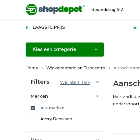
Beoordeling: 9.2
LAAGSTE PRIJS
Kies een categorie
Home
Winkelmaterialen Tuincentra
Aanschietta
Sorteren op:
Filters
Aansch
Wis alle filters
Merken
Hier vindt u
ridderspoort
Alle merken
Avery Dennison
Merk