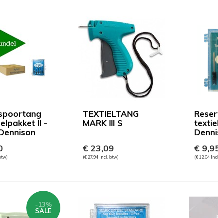
spoortang
TEXTIELTANG
Reser
lpakket II -
MARK III S
texti
Dennison
Dennis
0
€ 23,09
€ 9,9
 btw)
(€ 27,94 Incl. btw)
(€ 12,04 Inc
-13%
SALE