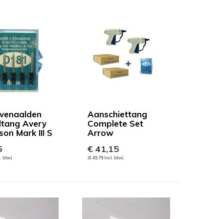
venaalden
Aanschiettang
eltang Avery
Complete Set
on Mark III S
Arrow
5
€ 41,15
l. btw)
(€ 49,79 Incl. btw)