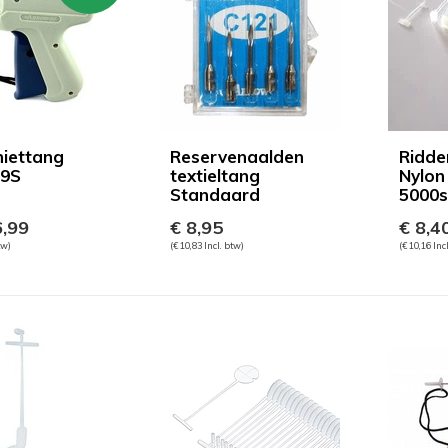
iettang
Reservenaalden
Ridde
 9S
textieltang
Nylon
Standaard
5000s
,99
€ 8,95
€ 8,4
tw)
(€ 10,83 Incl. btw)
(€ 10,16 Inc