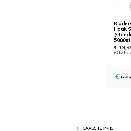
Ridder
Haak S
(stand
5000st
€ 19,9
(€ 24,14 Incl.
LAAG
LAAGSTE PRIJS