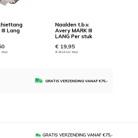
hiettang
Naalden t.b.v.
III Lang
Avery MARK III
LANG Per stuk
50
€ 19,95
l. btw)
(€ 24,14 Incl. btw)
GRATIS VERZENDING VANAF €75,-
GRATIS VERZENDING VANAF €75,-