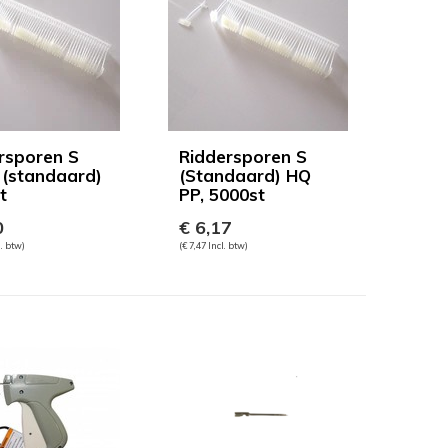
rsporen S
Riddersporen S
 (standaard)
(Standaard) HQ
t
PP, 5000st
0
€ 6,17
l. btw)
(€ 7,47 Incl. btw)