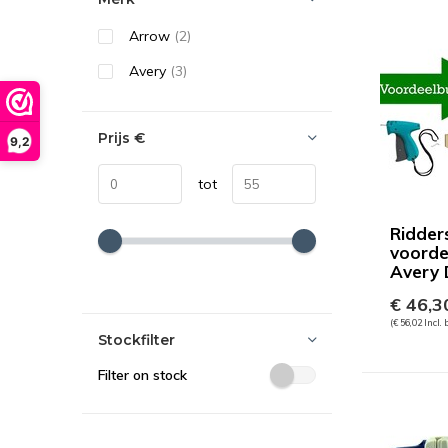
Arrow
(2)
Avery
(3)
Prijs
€
9,2
tot
Ridder
voordee
Avery 
€ 46,3
(€ 56,02 Incl.
Stockfilter
Filter on stock