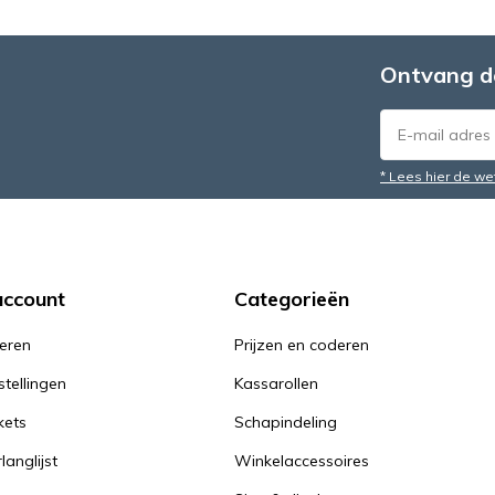
Ontvang d
* Lees hier de we
account
Categorieën
reren
Prijzen en coderen
stellingen
Kassarollen
kets
Schapindeling
langlijst
Winkelaccessoires