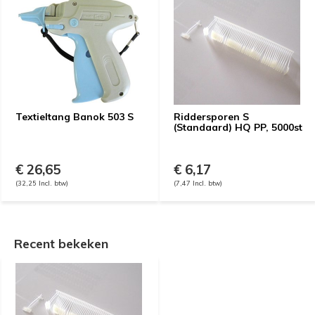
Textieltang Banok 503 S
Riddersporen S
(Standaard) HQ PP, 5000st
€ 26,65
€ 6,17
(32,25 Incl. btw)
(7,47 Incl. btw)
Recent bekeken