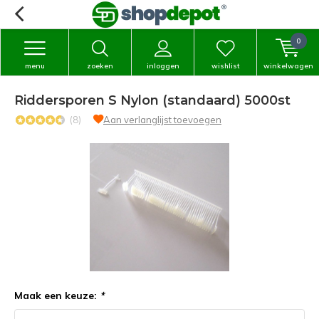
0
menu
zoeken
inloggen
wishlist
winkelwagen
Riddersporen S Nylon (standaard) 5000st
(8)
Aan verlanglijst toevoegen
Maak een keuze:
*