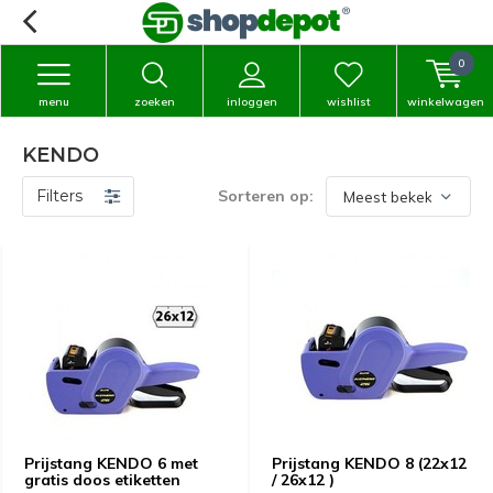
0
menu
zoeken
inloggen
wishlist
winkelwagen
KENDO
Filters
Sorteren op:
Prijstang KENDO 6 met
Prijstang KENDO 8 (22x12
gratis doos etiketten
/ 26x12 )