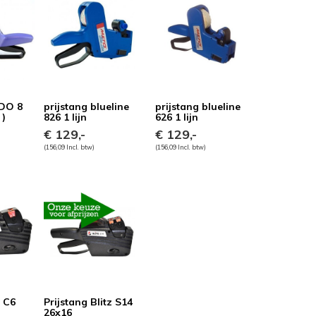
NDO 8
prijstang blueline
prijstang blueline
 )
826 1 lijn
626 1 lijn
€ 129,-
€ 129,-
(156,09 Incl. btw)
(156,09 Incl. btw)
z C6
Prijstang Blitz S14
26x16