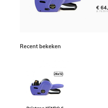
€ 64
(€ 78,59 I
Recent bekeken