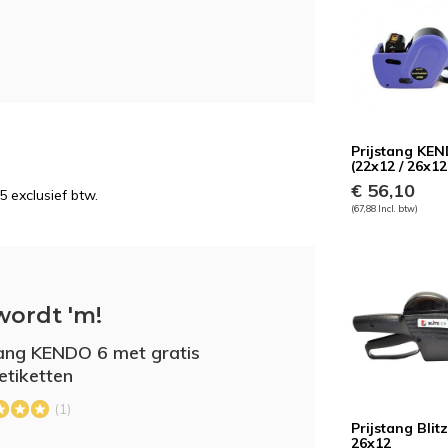
Prijstang KE
(22x12 / 26x12
€ 56,10
5 exclusief btw.
(67,88 Incl. btw)
wordt 'm!
tang KENDO 6 met gratis
etiketten
(1)
Prijstang Blit
26x12