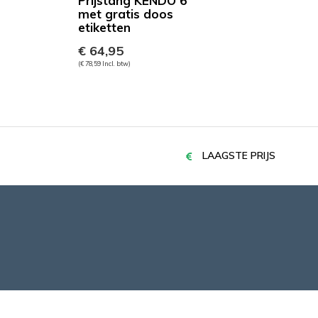
Prijstang KENDO 6
met gratis doos
etiketten
€ 64,95
(€ 78,59 Incl. btw)
LAAGSTE PRIJS