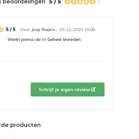
s beoordelingen
5 / 5
(1)
5 / 5
Door
Joop Reijers
- 25-12-2025 15:06
Werkt prima.<br /> Geheel tevreden.
Schrijf je eigen review
rde producten