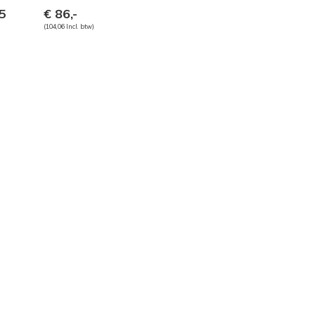
5
€ 86,-
(104,06 Incl. btw)