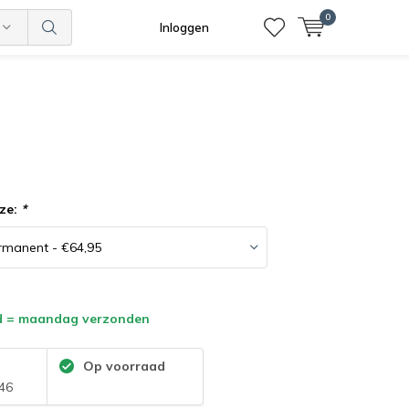
0
Inloggen
ze:
*
d = maandag verzonden
:
Op voorraad
46