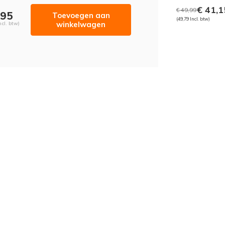
€ 41,1
€ 49,99
,95
Toevoegen aan
(49,79 Incl. btw)
winkelwagen
ncl. btw)