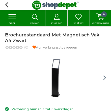
0
menu
zoeken
inloggen
wishlist
winkelwagen
Brochurestandaard Met Magnetisch Vak
A4 Zwart
(0)
Aan verlanglijst toevoegen
Verzeding binnen 1 tot 3 werkdagen