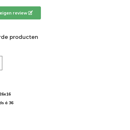
e eigen review
rde producten
 26x16
ds á 36