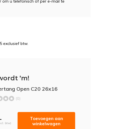
ar om u telefonisch of per e-mail te
5 exclusief btw.
wordt 'm!
ertang Open C20 26x16
(0)
-
Toevoegen aan
winkelwagen
ncl. btw)