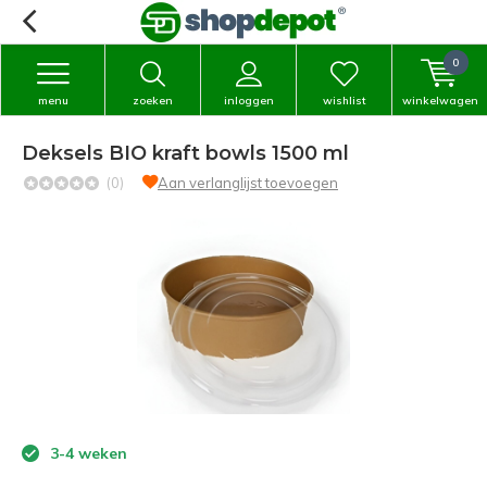
0
menu
zoeken
inloggen
wishlist
winkelwagen
Deksels BIO kraft bowls 1500 ml
(0)
Aan verlanglijst toevoegen
3-4 weken