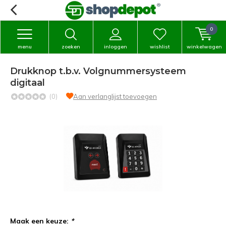
0
menu
zoeken
inloggen
wishlist
winkelwagen
Drukknop t.b.v. Volgnummersysteem
digitaal
(0)
Aan verlanglijst toevoegen
Maak een keuze:
*