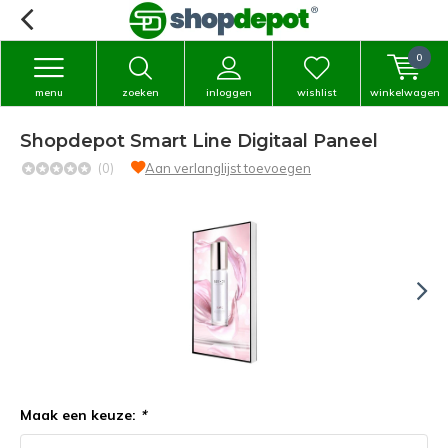
0
menu
zoeken
inloggen
wishlist
winkelwagen
Shopdepot Smart Line Digitaal Paneel
(0)
Aan verlanglijst toevoegen
Maak een keuze:
*