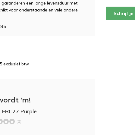
en garanderen een lange levensduur met
eschikt voor onderstaande en vele andere
Schrijf j
295
5 exclusief btw.
wordt 'm!
 ERC27 Purple
(0)