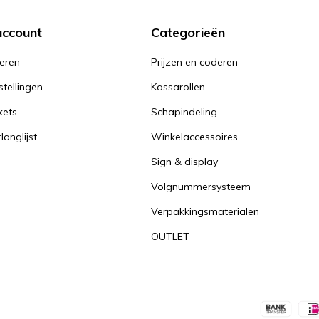
account
Categorieën
reren
Prijzen en coderen
stellingen
Kassarollen
kets
Schapindeling
langlijst
Winkelaccessoires
Sign & display
Volgnummersysteem
Verpakkingsmaterialen
OUTLET