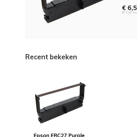
€ 6,
(€ 7,87 In
Recent bekeken
Epson ERC27 Purple